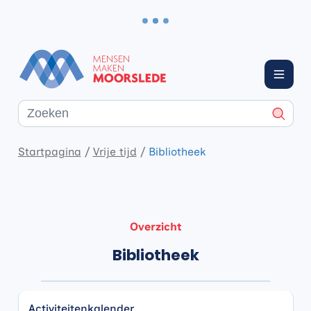
Naar inhoud
Moorslede
Menu
Waarmee kunnen we jou helpen?
Zoeke
Startpagina
Vrije tijd
Bibliotheek
Overzicht
Bibliotheek
Activiteitenkalender
Activiteitenkalender