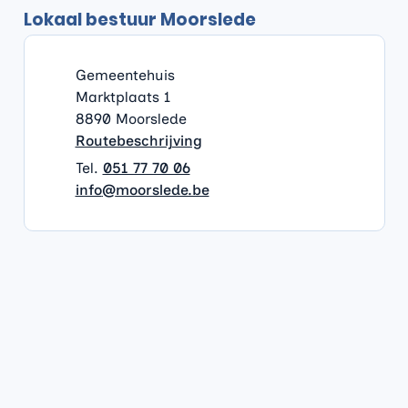
Lokaal bestuur Moorslede
Contact & openingsuren
Gemeentehuis
Adres
Gemeentehuis
Marktplaats 1
,
8890
Moorslede
Routebeschrijving
051 77 70 06
E-mail
info
@
moorslede.be
Nuttige links
Openingsuren
Thuisloket
Afspraak maken
Iets melden