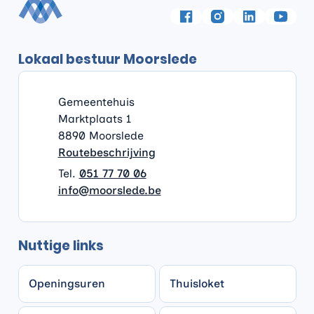
Volg ons op
Facebook
Instagram
LinkedIn
YouTu
Lokaal bestuur Moorslede
Contact & openingsuren
Gemeentehuis
Adres
Gemeentehuis
Marktplaats 1
,
8890
Moorslede
Routebeschrijving
051 77 70 06
E-mail
info
@
moorslede.be
Nuttige links
Openingsuren
Thuisloket