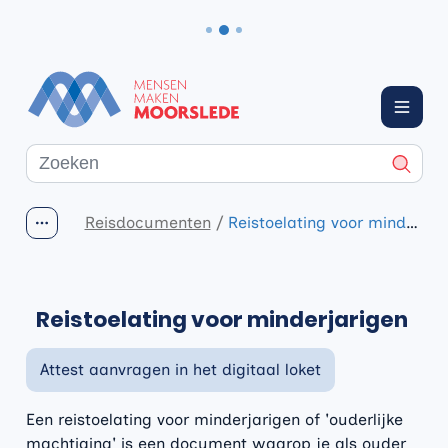
Naar inhoud
Moorslede
Menu
Waarmee kunnen we jou helpen?
Zoeke
Reisdocumenten
Reistoelating voor minderjarigen
Toon alle broodkruimel items
Reistoelating voor minderjarigen
Attest aanvragen in het digitaal loket
Een reistoelating voor minderjarigen of 'ouderlijke
machtiging' is een document waarop je als ouder