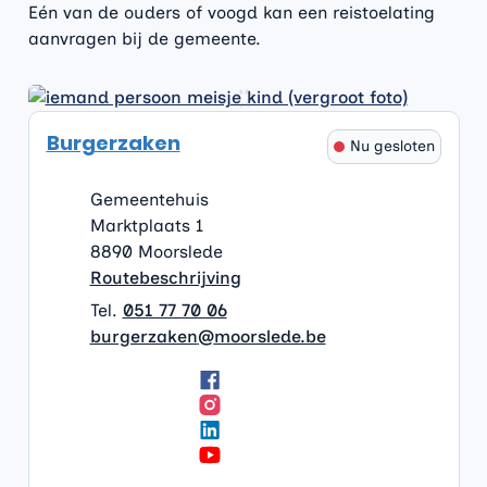
Eén van de ouders of voogd kan een reistoelating
aanvragen bij de gemeente.
Contact
Burgerzaken
Nu gesloten
Adres
Gemeentehuis
Marktplaats 1
,
8890
Moorslede
Routebeschrijving
051 77 70 06
E-mail
burgerzaken
@
moorslede.be
Facebook
Burgerzaken
Instagram
Burgerzaken
LinkedIn
Burgerzaken
YouTube
Burgerzaken