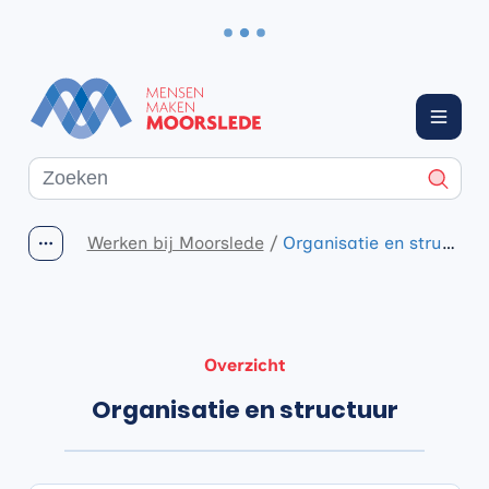
Naar inhoud
Moorslede
Menu
Waarmee kunnen we jou helpen?
Zoeke
Werken bij Moorslede
Organisatie en structuur
Toon alle broodkruimel items
Overzicht
Organisatie en structuur