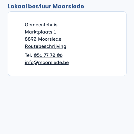
Lokaal bestuur Moorslede
Contact & openingsuren
Gemeentehuis
Adres
Gemeentehuis
Marktplaats 1
,
8890
Moorslede
Routebeschrijving
051 77 70 06
E-mail
info
@
moorslede.be
Nuttige links
Openingsuren
Thuisloket
Afspraak maken
Iets melden