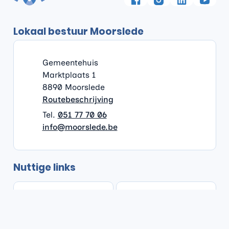
Facebook
Instagram
LinkedIn
YouTu
Lokaal bestuur Moorslede
Contact & openingsuren
Gemeentehuis
Adres
Gemeentehuis
Marktplaats 1
,
8890
Moorslede
Routebeschrijving
051 77 70 06
E-mail
info
@
moorslede.be
Nuttige links
Openingsuren
Thuisloket
Afspraak maken
Iets melden