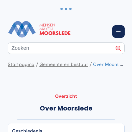
Naar inhoud
Moorslede
Menu
Waarmee kunnen we jou helpen?
Zoeke
Startpagina
Gemeente en bestuur
Over Moorslede
Overzicht
Over Moorslede
Geschiedenis
Geschiedenis