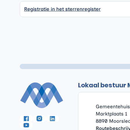
Registratie in het sterrenregister
Lokaal bestuur
Contact & ope
Gemeentehuis
Adres
Gemeentehui
Volg ons op
Marktplaats 1
,
8890
Moorsle
Facebook
Instagram
LinkedIn
Routebeschrij
YouTube