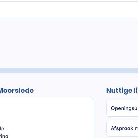
 Moorslede
Nuttige l
ningsuren
Openingsu
s
Afspraak 
de
ving